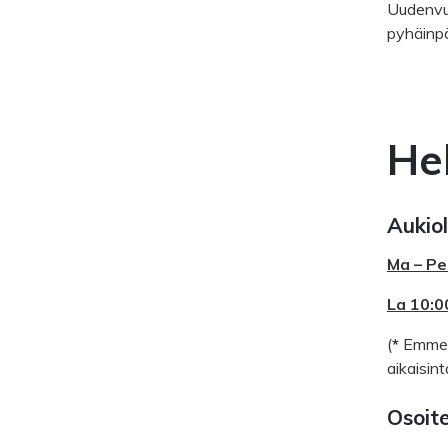
Uudenvuo
pyhäinpä
He
Aukiol
Ma – Pe
La 10:0
(
*
Emme v
aikaisin
Osoite