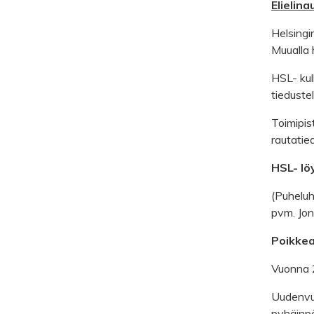
Elielina
Helsingi
Muualla 
HSL- kul
tiedustel
Toimipis
rautatie
HSL- lö
(Puhelu
pvm. Jon
Poikkea
Vuonna 2
Uudenvuo
pyhäinpä