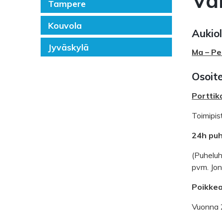
Va
Tampere
Kouvola
Aukiol
Jyväskylä
Ma – Pe
Osoite
Porttik
Toimipis
24h puh
(Puhelu
pvm. Jon
Poikkea
Vuonna 2