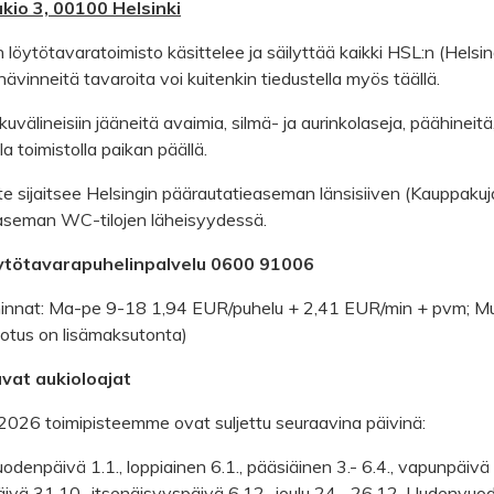
ukio 3, 00100 Helsinki
n löytötavaratoimisto käsittelee ja säilyttää kaikki HSL:n (Helsi
hävinneitä tavaroita voi kuitenkin tiedustella myös täällä.
kuvälineisiin jääneitä avaimia, silmä- ja aurinkolaseja, päähineit
la toimistolla paikan päällä.
te sijaitsee Helsingin päärautatieaseman länsisiiven (Kauppakuja
aseman WC-tilojen läheisyydessä.
ytötavarapuhelinpalvelu 0600 91006
hinnat: Ma-pe 9-18 1,94 EUR/puhelu + 2,41 EUR/min + pvm; Mu
otus on lisämaksutonta)
vat aukioloajat
026 toimipisteemme ovat suljettu seuraavina päivinä:
denpäivä 1.1., loppiainen 6.1., pääsiäinen 3.- 6.4., vapunpäivä 1.
ivä 31.10., itsenäisyyspäivä 6.12., joulu 24.- 26.12. Uudenvuo