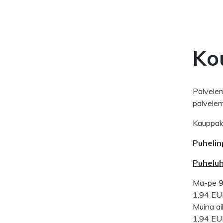
Ko
Palvelem
palvelem
Kauppak
Puhelin
Puheluh
Ma-pe 
1,94 EU
Muina ai
1,94 EU