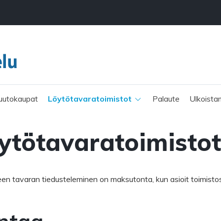
uutokaupat
Löytötavara­toimistot
Palaute
Ulkoista
ytötavaratoimistot
n tavaran tiedusteleminen on maksutonta, kun asioit toimistos