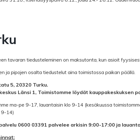
rku
n tavaran tiedusteleminen on maksutonta, kun asioit fyysises
n ja pipojen osalta tiedustelut aina toimistossa paikan päällä.
nkatu 5, 20320 Turku.
eskus Länsi 1, Toimistomme löydät kauppakeskuksen par
me ma-pe 9-17, lauantaisin klo 9-14 (kesäkuussa toimistomme o
 9-14)
palvelu 0600 03391 palvelee arkisin 9:00-17:00 ja lauanta
innat: