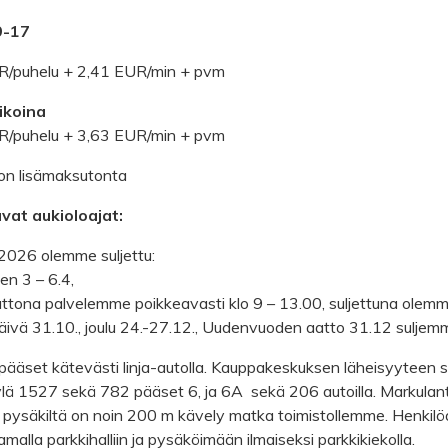
9-17
R/puhelu + 2,41 EUR/min + pvm
ikoina
R/puhelu + 3,63 EUR/min + pvm
on lisämaksutonta
vat aukioloajat:
2026 olemme suljettu:
en 3 – 6.4,
tona palvelemme poikkeavasti klo 9 – 13.00, suljettuna olemme 
ivä 31.10., joulu 24.-27.12., Uudenvuoden aatto 31.12 suljemm
 pääset kätevästi linja-autolla. Kauppakeskuksen läheisyyteen 
ä 1527 sekä 782 pääset 6, ja 6A sekä 206 autoilla. Markulant
ä pysäkiltä on noin 200 m kävely matka toimistollemme. Henkil
amalla parkkihalliin ja pysäköimään ilmaiseksi parkkikiekolla.