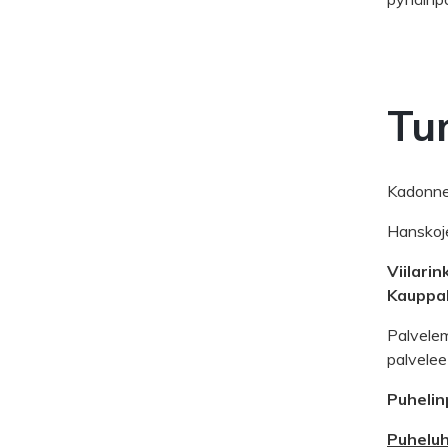
Tu
Kadonnee
Hanskoje
Viilari
Kauppak
Palvelem
palvelee
Puhelin
Puheluh