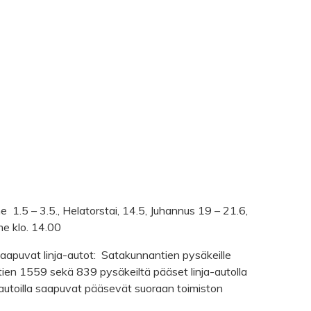
1.5 – 3.5., Helatorstai, 14.5, Juhannus 19 – 21.6,
e klo. 14.00
saapuvat linja-autot: Satakunnantien pysäkeille
ien 1559 sekä 839 pysäkeiltä pääset linja-autolla
öautoilla saapuvat pääsevät suoraan toimiston