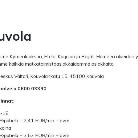
uvola
me Kymenlaakson, Etelä-Karjalan ja Päijät-Hämeen alueiden yri
me kaikkia matkatoimistoasiakkaidemme asiakkaita.
eskus Valtari, Kouvolankatu 15, 45100 Kouvola
palvelu 0600 03390
innat:
9-18
R/puhelu + 2,41 EUR/min + pvm
koina
R/puhelu + 3,63 EUR/min + pvm