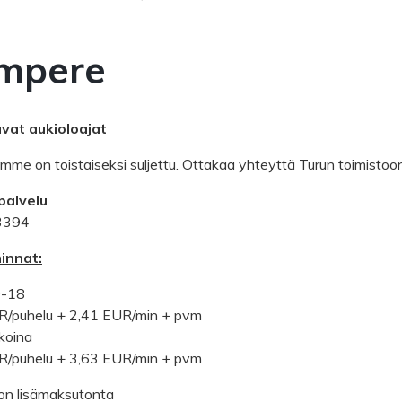
mpere
vat aukioloajat
mme on toistaiseksi suljettu. Ottakaa yhteyttä Turun toimis
palvelu
3394
innat:
9-18
R/puhelu + 2,41 EUR/min + pvm
koina
R/puhelu + 3,63 EUR/min + pvm
on lisämaksutonta