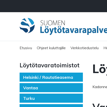
Etusivu
Ohjeet kuluttajille
Verkkotiedustelu
H
Lö
Löytötavara­toimistot
Helsinki / Rautatieasema
Kadonnee
Vantaa
Turku