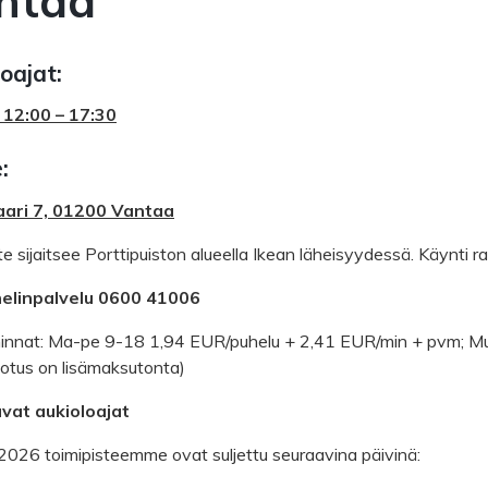
ntaa
oajat:
 12:00 – 17:30
:
aari 7, 01200 Vantaa
te sijaitsee Porttipuiston alueella Ikean läheisyydessä. Käynti 
elinpalvelu 0600 41006
hinnat: Ma-pe 9-18 1,94 EUR/puhelu + 2,41 EUR/min + pvm; Mu
otus on lisämaksutonta)
vat aukioloajat
026 toimipisteemme ovat suljettu seuraavina päivinä: