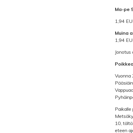
Ma-pe 
1,94 EU
Muina a
1,94 EU
Jonotus 
Poikkea
Vuonna 
Pääsiäin
Vappuaat
Pyhäinpä
Paikalle
Metsäkyl
10, tält
eteen aj