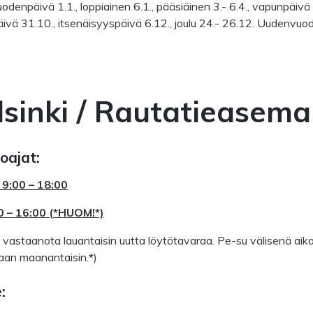
denpäivä 1.1., loppiainen 6.1., pääsiäinen 3.- 6.4., vapunpäivä 1
ivä 31.10., itsenäisyyspäivä 6.12., joulu 24.- 26.12. Uudenvuo
lsinki / Rautatieasema
oajat:
 9:00 – 18:00
0 – 16:00
(
*HUOM!*)
astaanota lauantaisin uutta löytötavaraa. Pe-su välisenä ai
taan maanantaisin.
*
)
: