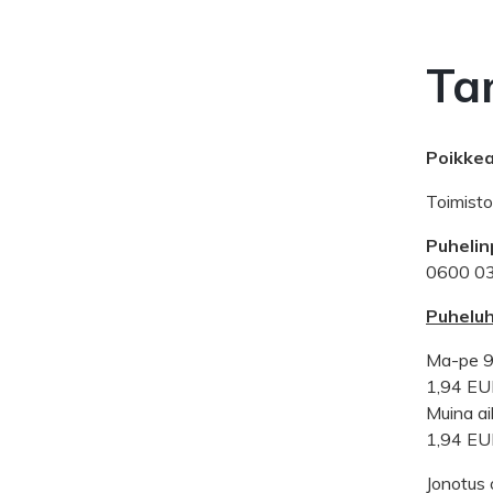
Ta
Poikkea
Toimisto
Puhelin
0600 0
Puheluh
Ma-pe 
1,94 EU
Muina ai
1,94 EU
Jonotus 