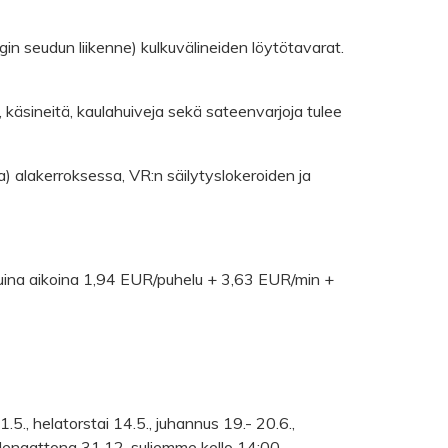
ngin seudun liikenne) kulkuvälineiden löytötavarat.
ä, käsineitä, kaulahuiveja sekä sateenvarjoja tulee
) alakerroksessa, VR:n säilytyslokeroiden ja
ina aikoina 1,94 EUR/puhelu + 3,63 EUR/min +
5., helatorstai 14.5., juhannus 19.- 20.6.,
denaattona 31.12. suljemme kello 14:00.