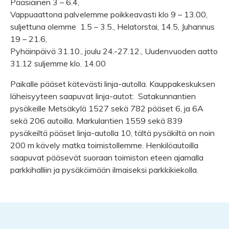
Pääsiäinen 3 – 6.4,
Vappuaattona palvelemme poikkeavasti klo 9 – 13.00,
suljettuna olemme 1.5 – 3.5., Helatorstai, 14.5, Juhannus
19 – 21.6,
Pyhäinpäivä 31.10., joulu 24.-27.12., Uudenvuoden aatto
31.12 suljemme klo. 14.00
Paikalle pääset kätevästi linja-autolla. Kauppakeskuksen
läheisyyteen saapuvat linja-autot: Satakunnantien
pysäkeille Metsäkylä 1527 sekä 782 pääset 6, ja 6A
sekä 206 autoilla. Markulantien 1559 sekä 839
pysäkeiltä pääset linja-autolla 10, tältä pysäkiltä on noin
200 m kävely matka toimistollemme. Henkilöautoilla
saapuvat pääsevät suoraan toimiston eteen ajamalla
parkkihalliin ja pysäköimään ilmaiseksi parkkikiekolla.