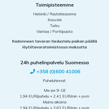
Toimipisteemme
Helsinki / Rautatieasema
Kouvola
Turku
Vantaa / Porttipuisto
Kadonneen tavaran tiedustelu paikan päällä
löytötavara­toimistossa maksutta
24h puhelinpalvelu Suomessa
+358 (0)600 41006
Puheluhinnat:
Ma-pe 9-18
1,94 EUR/puhelu + 2,41 EUR/min + pvm
Muina aikoina
1,94 EUR/puhelu + 3,63 EUR/min + pvm